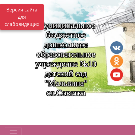
Версия сайта
для
Муниципальное
слабовидящих
бюджетное
дошкольное
образовательное
учреждение №10
детский сад
"Мальвина"
сл.Советка